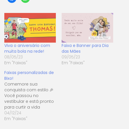
para
para
compartilhar
compartilhar
no
no
Facebook(abre
WhatsApp(abre
em
em
nova
nova
janela)
janela)
Viva o aniversário com
Faixa e Banner para Dia
muita bola na rede!
das Mães
08/05/23
09/05/23
Em "Faixas"
Em "Faixas"
Faixas personalizadas de
Bixo!
Comemore sua
conquista com estilo 🎉
Você passou no
vestibular e está pronto
para curtir a vida
universitária? Que tal
04/12/24
celebrar essa conquista
Em "Faixas"
inesquecível com uma