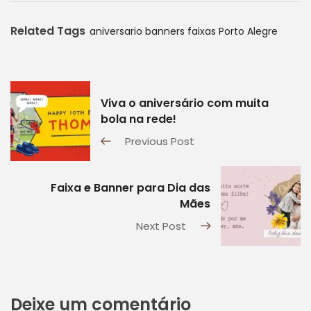
faixa de Bixo
personalizada e cheia
Related Tags
de estilo? Na
aniversario
banners
faixas
Porto Alegre
FaixasOnline.com.br,
criamos faixas
exclusivas para você,
eternizando esse
momento especial.
Viva o aniversário com muita
Nossas faixas de Bixo
bola na rede!
são…
Previous Post
Faixa e Banner para Dia das
Mães
Next Post
Deixe um comentário