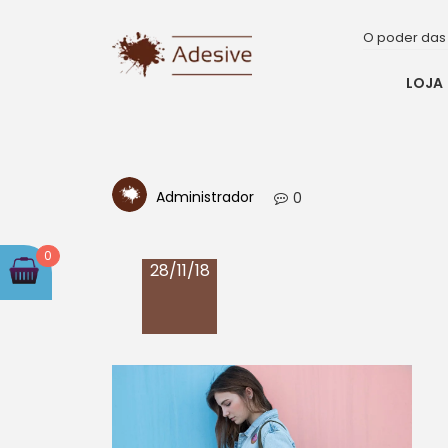
por:
Skip
to
O poder das
content
LOJA
Adesivos, Banners e Faixas Online
Adesive
Administrador
0
0
28/11/18