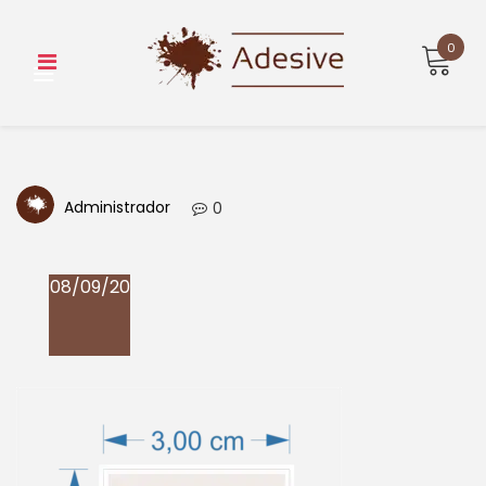
Skip
to
0
content
Administrador
0
08/09/20