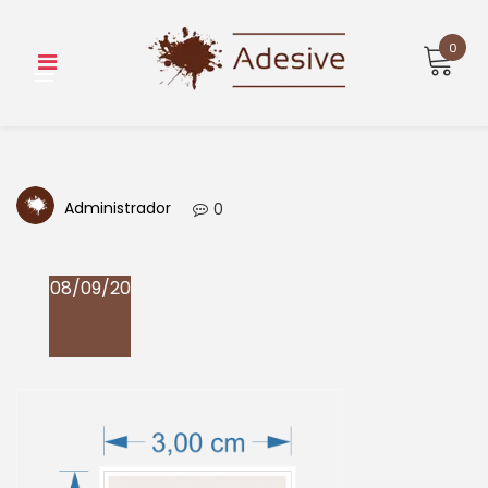
Skip
to
0
content
Administrador
0
08/09/20